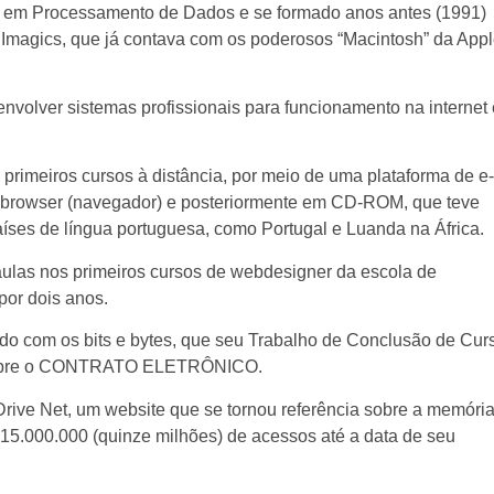
 em Processamento de Dados e se formado anos antes (1991)
 Imagics, que já contava com os poderosos “Macintosh” da App
volver sistemas profissionais para funcionamento na internet 
primeiros cursos à distância, por meio de uma plataforma de e-
lo browser (navegador) e posteriormente em CD-ROM, que teve
íses de língua portuguesa, como Portugal e Luanda na África.
ulas nos primeiros cursos de webdesigner da escola de
or dois anos.
zado com os bits e bytes, que seu Trabalho de Conclusão de Cur
oi sobre o CONTRATO ELETRÔNICO.
Drive Net, um website que se tornou referência sobre a memóri
e 15.000.000 (quinze milhões) de acessos até a data de seu