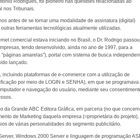
ntônio Rodrigues, foi pioneiro nas questões relacionadas ao
al nos Tribunais.
 anos antes de se tornar uma modalidade de assinatura (digital)
outras ferramentas tecnológicas atualmente utilizadas.
et comercial estava iniciando no Brasil, o Dr. Rodrigo passou
presas, tendo desenvolvido, ainda no ano de 1997, para a
 “páginas amarelas”), portal com sistema de busca independen
ido lançado.
, incluindo plataformas de e-commerce com a utilização de
identificação por meio de LOGIN e SENHA), em que se programava
 computador e navegação do usuário, mediante seu consentiment
cessos.
 o da Grande ABC Editora Gráfica, em parceria (no que concer
ento de Marketing daquela empresa (=proprietária do projeto),
ios de várias personalidades do segmento publicitário.
 Server, Windows 2000 Server e linguagem de programação AS