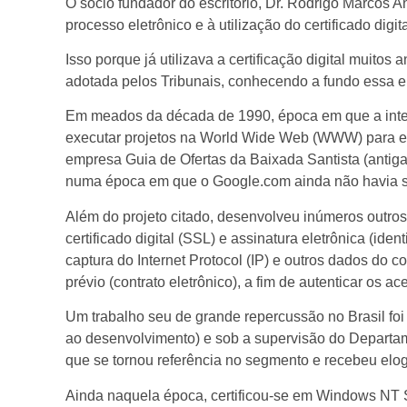
O sócio fundador do escritório, Dr. Rodrigo Marcos A
processo eletrônico e à utilização do certificado digit
Isso porque já utilizava a certificação digital muitos
adotada pelos Tribunais, conhecendo a fundo essa e 
Em meados da década de 1990, época em que a intern
executar projetos na World Wide Web (WWW) para em
empresa Guia de Ofertas da Baixada Santista (antiga
numa época em que o Google.com ainda não havia s
Além do projeto citado, desenvolveu inúmeros outros
certificado digital (SSL) e assinatura eletrônica (
captura do Internet Protocol (IP) e outros dados do
prévio (contrato eletrônico), a fim de autenticar os a
Um trabalho seu de grande repercussão no Brasil foi
ao desenvolvimento) e sob a supervisão do Departam
que se tornou referência no segmento e recebeu elog
Ainda naquela época, certificou-se em Windows NT