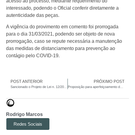
acesso ao processo, mediante requerimento do
interessado, podendo o Oficial conferir diretamente a
autenticidade das peças.
A vigência do provimento em comento foi prorrogada
para o dia 31/03/2021, podendo ser objeto de nova
prorrogação, caso se repute necessária a manutenção
das medidas de distanciamento para prevenção ao
contágio pelo COVID-19.
POST ANTERIOR
PRÓXIMO POST
Sancionado o Projeto de Lei n. 12/2015 (Senado Federal), originário do Executivo, que altera a legislação sobre terrenos de marinha
Proposição para aperfeiçoamento das Normas Judiciais de Serviço da CGJ/SP
Rodrigo Marcos
Redes Sociais